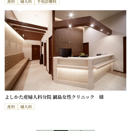
産科
婦人科
不妊診療科
よしかた産婦人科分院 綱島女性クリニック 様
産科
婦人科