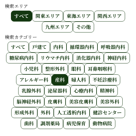
検索エリア
すべて
関東エリア
東海エリア
関西エリア
九州エリア
その他
検索カテゴリー
すべて
戸建て
内科
循環器内科
呼吸器内科
糖尿病内科
リウマチ内科
消化器内科
神経内科
小児科
整形外科
眼科
耳鼻咽喉科
アレルギー科
産科
婦人科
不妊診療科
乳腺外科
泌尿器科
心療内科
精神科
脳神経外科
皮膚科
美容皮膚科
美容外科
形成外科
外科
人工透析内科
健診センター
歯科
調剤薬局
病児保育
動物病院