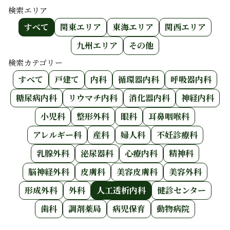
検索エリア
すべて
関東エリア
東海エリア
関西エリア
九州エリア
その他
検索カテゴリー
すべて
戸建て
内科
循環器内科
呼吸器内科
糖尿病内科
リウマチ内科
消化器内科
神経内科
小児科
整形外科
眼科
耳鼻咽喉科
アレルギー科
産科
婦人科
不妊診療科
乳腺外科
泌尿器科
心療内科
精神科
脳神経外科
皮膚科
美容皮膚科
美容外科
形成外科
外科
人工透析内科
健診センター
歯科
調剤薬局
病児保育
動物病院